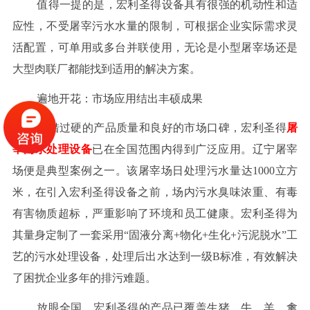
值得一提的是，宏利圣得设备具有很强的机动性和适
应性，不受屠宰污水水量的限制，可根据企业实际需求灵
活配置，可单用或多台并联使用，无论是小型屠宰场还是
大型肉联厂都能找到适用的解决方案。
遍地开花：市场应用结出丰硕成果
凭借过硬的产品质量和良好的市场口碑，宏利圣得
屠
宰污水处理设备
已在全国范围内得到广泛应用。辽宁屠宰
场便是典型案例之一。该屠宰场日处理污水量达1000立方
米，在引入宏利圣得设备之前，场内污水臭味浓重、有毒
有害物质超标，严重影响了环境和员工健康。宏利圣得为
其量身定制了一套采用“固液分离+物化+生化+污泥脱水”工
艺的污水处理设备，处理后出水达到一级B标准，有效解决
了困扰企业多年的排污难题。
放眼全国，宏利圣得的产品已覆盖生猪、牛、羊、禽