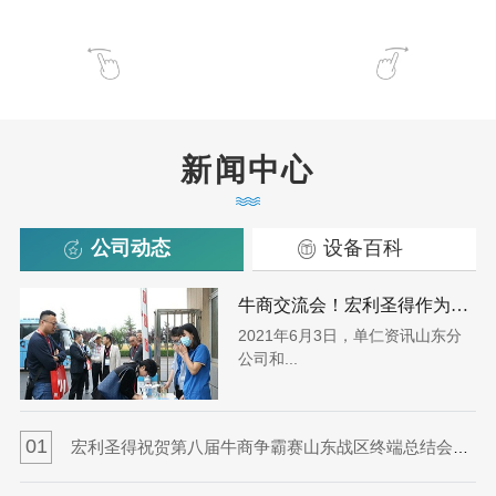
新闻中心
公司动态
设备百科
牛商交流会！宏利圣得作为落地高效企业 迎接伙伴来访
2021年6月3日，单仁资讯山东分
公司和...
0
01
宏利圣得祝贺第八届牛商争霸赛山东战区终端总结会圆满成功