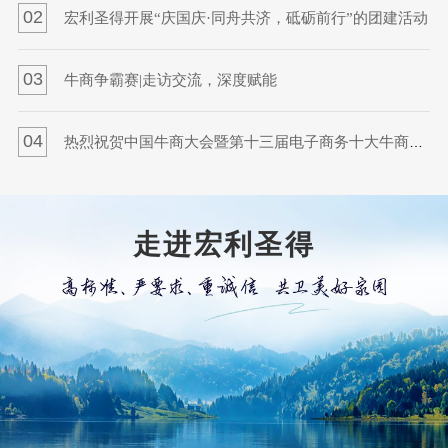
0
02
宏利圣得开展“庆国庆·同舟共济，砥砺前行”的团建活动
0
03
牛商争霸赛|走访交流，深度赋能
0
04
热烈祝贺中国牛商大会暨第十三届电子商务十大牛商颁奖盛典成功举办
走进宏利圣得