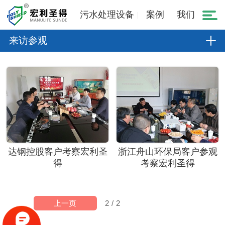
污水处理设备
案例
我们
来访参观
达钢控股客户考察宏利圣
浙江舟山环保局客户参观
得
考察宏利圣得
上一页
2
/
2